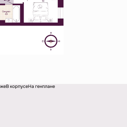
аже
В корпусе
На генплане