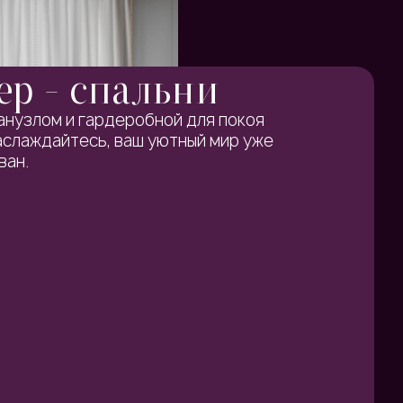
р - спальни
анузлом и гардеробной для покоя
аслаждайтесь, ваш уютный мир уже
ан.