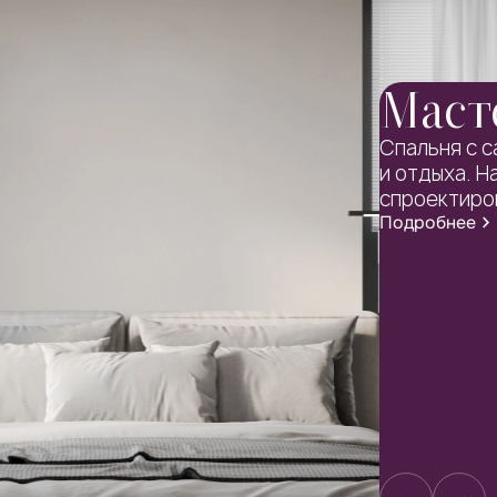
Масте
Спальня с с
и отдыха. Н
спроектиров
Подробнее