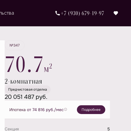
+7 (930) 679-19-97
льства
Забронировать
№347
70.7
2
м
2-комнатная
Предчистовая отделка
20 051 487 руб.
Ипотека
от 74 816 руб./мес
Подробнее
Секция
5