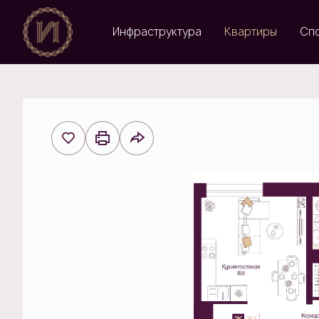
Инфраструктура
Квартиры
Сп
2
2-комнатная
70.7 м
20 051 487 руб.
Ипотека
от