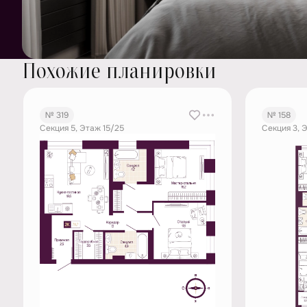
Похожие планировки
№ 319
№ 158
Секция 5, Этаж 15/25
Секция 3, 