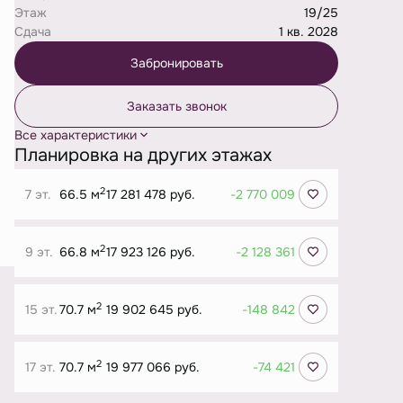
Этаж
19/25
Сдача
1 кв. 2028
Забронировать
Заказать звонок
Все характеристики
Планировка на других этажах
2
7 эт.
66.5 м
17 281 478 руб.
-2 770 009
2
9 эт.
66.8 м
17 923 126 руб.
-2 128 361
2
15 эт.
70.7 м
19 902 645 руб.
-148 842
2
17 эт.
70.7 м
19 977 066 руб.
-74 421