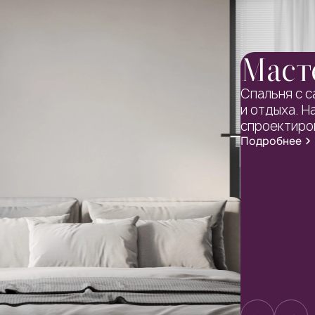
Масте
Спальня с с
и отдыха. Н
спроектиров
Подробнее