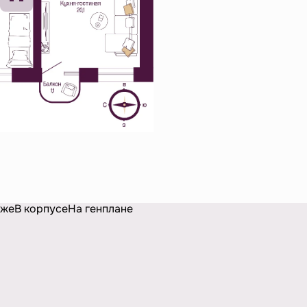
аже
В корпусе
На генплане