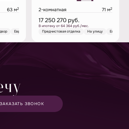
2
2
63 м
2-комнатная
71 м
17 250 270
руб.
В ипотеку от 64 364 руб./мес.
двор
На улицу
Европланировка
Европланировка
Предчистовая отделка
Предчистовая отделка
На улицу
Во двор
Европлани
Европла
ечу
ЗАКАЗАТЬ ЗВОНОК