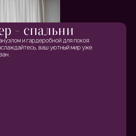
р - спальни
анузлом и гардеробной для покоя
аслаждайтесь, ваш уютный мир уже
ан.