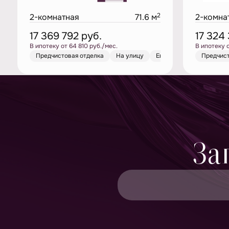
2
2-комнатная
71.6 м
2-комна
17 369 792
руб.
17 324
В ипотеку от 64 810 руб./мес.
В ипотеку 
Предчистовая отделка
На улицу
Европланировка
Предчист
Пре
За
Принимаю
политику конфиденциал
Даю согласие на
получение рекла