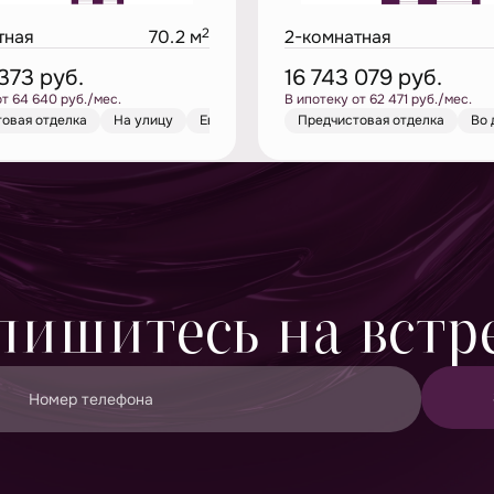
2
тная
70.2 м
2-комнатная
 373
руб.
16 743 079
руб.
от 64 640 руб./мес.
В ипотеку от 62 471 руб./мес.
овая отделка
дчистовая отделка
На улицу
На улицу
Европланировка
Европланировка
Предчистовая отделка
Предчистовая отделка
Во 
пишитесь на встр
Номер телефона
ьности
и даю согласие на
обработку персональных данных
мно-информационных материалов