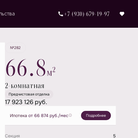
+7 (930) 679-19-97
льства
Забронировать
№282
66.8
2
м
2-комнатная
Предчистовая отделка
17 923 126 руб.
Ипотека
от 66 874 руб./мес
Подробнее
Секция
5