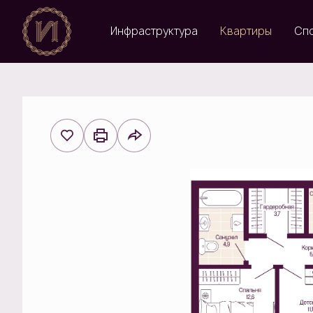
Инфраструктура
Квартиры
Сп
2
2-комнатная
66.8 м
17 923 126 руб.
Ипотека
от 