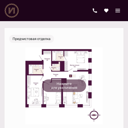
2
3-комнатная
85.5 м
23 647 094 руб.
Ипотека
от 88 231 руб./мес.
Предчистовая отделка
Нажмите
для увеличения