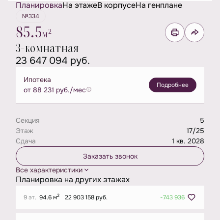
Планировка
На этаже
В корпусе
На генплане
№334
85.5
2
м
3-комнатная
23 647 094 руб.
Ипотека
Подробнее
от 88 231 руб./мес
Секция
5
Этаж
17/25
Сдача
1 кв. 2028
Заказать звонок
Все характеристики
Планировка на других этажах
2
9 эт.
94.6 м
22 903 158 руб.
-743 936