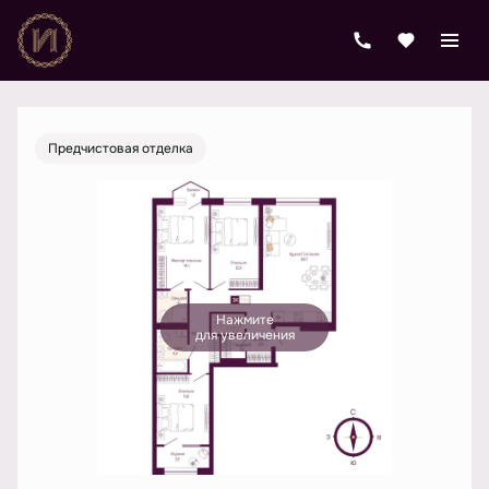
2
3-комнатная
91.3 м
22 766 551 руб.
Ипотека
от 84 946 руб./мес.
Предчистовая отделка
Нажмите
для увеличения