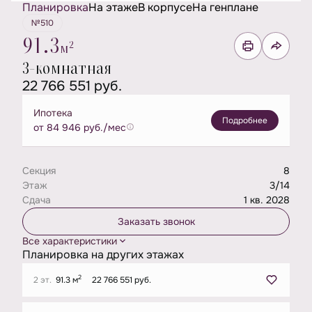
Планировка
На этаже
В корпусе
На генплане
№510
91.3
2
м
3-комнатная
22 766 551 руб.
Ипотека
Подробнее
от 84 946 руб./мес
Секция
8
Этаж
3/14
Сдача
1 кв. 2028
Заказать звонок
Все характеристики
Планировка на других этажах
2
2 эт.
91.3 м
22 766 551 руб.