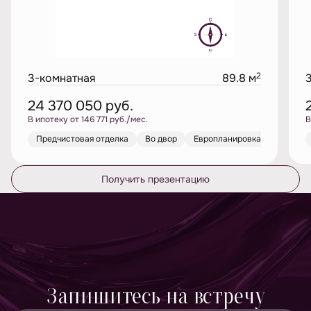
2
3-комнатная
89.8 м
24 370 050
руб.
В ипотеку от 146 771 руб./мес.
В
Предчистовая отделка
Во двор
Европланировка
Получить презентацию
Запишитесь на встречу