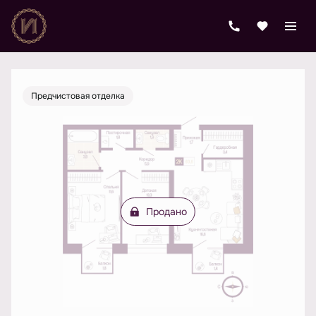
2
2-комнатная
58.2 м
Цена по запросу
Предчистовая отделка
Продано