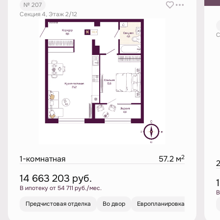
№ 207
Секция 4, Этаж 2/12
С
2
1-комнатная
57.2 м
14 663 203
руб.
В ипотеку от 54 711 руб./мес.
В
Предчистовая отделка
Во двор
Европланировка