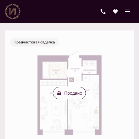
2
1-комнатная
39.8 м
Цена по запросу
Предчистовая отделка
Продано