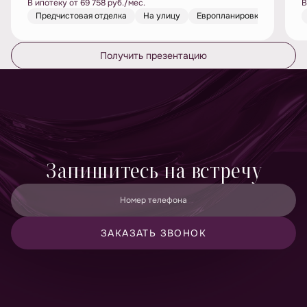
В ипотеку от 69 758 руб./мес.
В
Предчистовая отделка
На улицу
Европланировка
Получить презентацию
Запишитесь на встречу
Номер телефона
ЗАКАЗАТЬ ЗВОНОК
Принимаю
политику конфиденциальности
и даю согласие
на
обработку персональных данных
Даю согласие на
получение рекламно-информационных
материалов