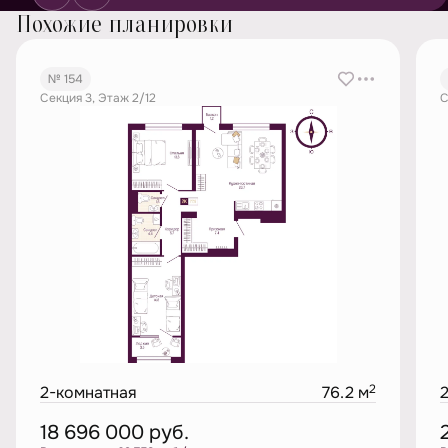
Похожие планировки
№ 154
Секция 3, Этаж 2/12
С
2
2-комнатная
76.2 м
18 696 000
руб.