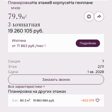
Планировка
На этаже
В корпусе
На генплане
№459
79.9
2
м
3-комнатная
19 260 105 руб.
Ипотека
Подробнее
от 71 863 руб./мес
Секция
7
Этаж
2/11
Сдача
1 кв. 2028
Заказать звонок
Все характеристики
Планировка на других этажах
2
3 эт.
80.3 м
19 863 684 руб.
+603 579