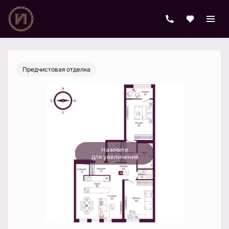
2
3-комнатная
79.9 м
19 260 105 руб.
Ипотека
от 71 863 руб./мес.
Предчистовая отделка
Нажмите
для увеличения