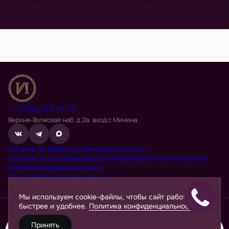
+7 (930) 679-19-97
Верхне-Волжская наб, д.2а, вход с Минина
Согласие на обработку персональных данных
Согласие на получение рекламно-информационных материалов
Политика конфиденциальности
Меры противодействия коррупции
Положение о порядке взаимодействия с профессиональными
посредниками
Мы используем cookie-файлы, чтобы сайт работал
Застройщик: ООО «СЗ ИДЕЛЬ». Не является публичной офертой.
быстрее и удобнее.
Политика конфиденциальности
Информация и визуализации носят ознакомительный характер. Для
получения точных сведений обратитесь в отдел продаж. Проектная
декларация на сайте
наш.дом.рф
.
Принять