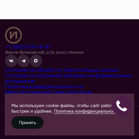
+7 (930) 679-19-97
Верхне-Волжская наб, д.2а, вход с Минина
Согласие на обработку персональных данных
Согласие на получение рекламно-информационных
материалов
Политика конфиденциальности
Меры противодействия коррупции
Положение о порядке взаимодействия с
профессиональными посредниками
Мы используем cookie-файлы, чтобы сайт работал
Застройщик: ООО «СЗ ИДЕЛЬ». Не является публичной офертой.
быстрее и удобнее.
Политика конфиденциальности
Информация и визуализации носят ознакомительный характер. Для
получения точных сведений обратитесь в отдел продаж. Проектная
декларация на сайте
наш.дом.рф
.
Принять
Разработано